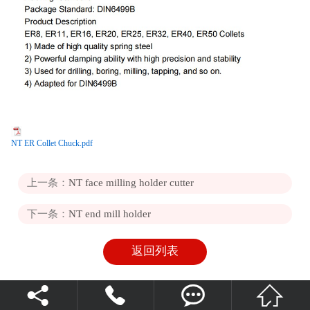
NT ER Collet Chuck.pdf
上一条：
NT face milling holder cutter
下一条：
NT end mill holder
返回列表



