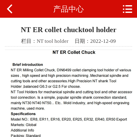


产品中心
Home
ABOUT US
NT ER collet chucktool holder
PRODUCTS
栏目：
NT tool holder
日期：2022-12-09
VIDEO
NEWS